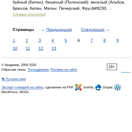
буйный (Кипен); бешеный (Полонский); веселый (Альбов,
Брюсов, Кипен, Мельн. Печерский, Фруг,&#8230; …
Словарь эпитетов
Страницы
←
Предыдущая
Следующая
→
1
2
3
4
5
6
7
8
9
10
11
12
13
© Академик, 2000-2026
18+
Обратная связь:
Техподдержка
,
Реклама на сайте
👣 Путешествия
Экспорт словарей на сайты
, сделанные на PHP,
Joomla,
Drupal,
WordPress, MODx.