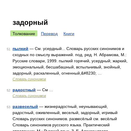
задорный
Толкование
Перевод
Книги
пылкий
— См. усердный... Словарь русских синонимов и
51
сходных по смыслу выражений. под. ред. Н. Абрамова, М.:
Русские словари, 1999. пылкий горячий, усердный; жаркий,
эмоциональный, бесшабашный, вспыльчивый, знойный,
задорный, раскаленный, огненный,&#8230; …
Словарь синонимов
радостный
— См …
52
Словарь синонимов
развеселый
— жизнерадостный, неунывающий,
53
радостный, оживленный, веселый, задорный, игривый
Словарь русских синонимов. развесёлый см. весёлый
Словарь синонимов русского языка. Практический