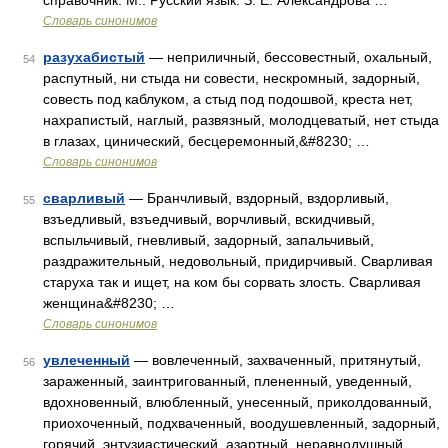
справочник. М.: Русский язык. З. Е. Александрова …
Словарь синонимов
разухабистый
— неприличный, бессовестный, охальный,
54
распутный, ни стыда ни совести, нескромный, задорный,
совесть под каблуком, а стыд под подошвой, креста нет,
нахрапистый, наглый, развязный, молодцеватый, нет стыда
в глазах, цинический, бесцеремонный,&#8230; …
Словарь синонимов
сварливый
— Бранчливый, вздорный, вздорливый,
55
взъедливый, взъедчивый, ворчливый, вскидчивый,
вспыльчивый, гневливый, задорный, запальчивый,
раздражительный, недовольный, придирчивый. Сварливая
старуха так и ищет, на ком бы сорвать злость. Сварливая
женщина&#8230; …
Словарь синонимов
увлеченный
— вовлеченный, захваченный, притянутый,
56
зараженный, заинтригованный, плененный, уведенный,
вдохновенный, влюбленный, унесенный, приколдованный,
приохоченный, подхваченный, воодушевленный, задорный,
горячий, энтузиастический, азартный, неравнодушный …