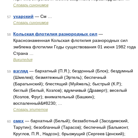
Словарь синонимов
ухарский
— См …
57
Словарь синонимов
Кольская флотилия разнородных сил
—
58
Краснознаменная Кольская флотилия разнородных сил
эмблема флотилии Годы существования 01 июня 1982 года
Страна …
Википедия
взгляд
— бархатный (П.Я.); бездонный (Блок); бездумный
59
(Шмелев); безмятежный (Эртель); беспечный
(Баратынский); блестящий (Муйжель); быстрый (К.Р.);
беглый (Белый, Козлов); вдумчивый (Драверт); веселый
(Козлов, Фруг); внимательный (Башкин);
воспаленный&#8230; …
Словарь эпитетов
смех
— бархатный (Белый); беззаботный (Засодимский,
60
Тарутин); безоблачный (Тарасов); беспечный (Бальмонт,
Круглов, П.Я., Надсон); брызжущий (Сергеев Ценский);